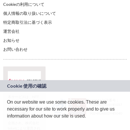
Cookieの利用について
個人情報の取り扱いについて
特定商取引法に基づく表示
運営会社
お知らせ
お問い合わせ
本サービスは、NTT
JASRAC許諾番号：
On our website we use some cookies. These are
ドコモグループの新
9024936001Y45037
規事業創出プログラ
necessary for our site to work properly and to give us
JASRAC許諾番号：
ム「docomo
9024936002Y45040
information about how our site is used.
STARTUP」を通じて
企画され、株式会社
teketにより運営され