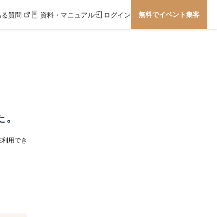
無料でイベント集客
ある質問
資料・マニュアル
ログイン
た。
在利用でき