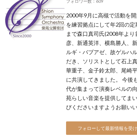
フォロワー数：609
2000年9月に高槻で活動を
を練習拠点にして年2回の定
まで森口真司氏(2008年よ
彦、新通英洋、横島勝人、
ルギ・バブアゼ、故ゲルハ
だき、ソリストとして石上
華重子、金子鈴太郎、尾崎
に共演してきました。 今後
代が集まって演奏レベルの
苑らしい音楽を提供してま
びくださいますようお願い
フォローして最新情報を受