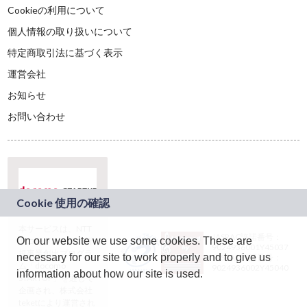
Cookieの利用について
個人情報の取り扱いについて
特定商取引法に基づく表示
運営会社
お知らせ
お問い合わせ
本サービスは、NTT
JASRAC許諾番号：
On our website we use some cookies. These are
ドコモグループの新
9024936001Y45037
規事業創出プログラ
necessary for our site to work properly and to give us
JASRAC許諾番号：
ム「docomo
9024936002Y45040
information about how our site is used.
STARTUP」を通じて
企画され、株式会社
teketにより運営され