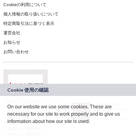
Cookieの利用について
個人情報の取り扱いについて
特定商取引法に基づく表示
運営会社
お知らせ
お問い合わせ
本サービスは、NTT
JASRAC許諾番号：
On our website we use some cookies. These are
ドコモグループの新
9024936001Y45037
規事業創出プログラ
necessary for our site to work properly and to give us
JASRAC許諾番号：
ム「docomo
9024936002Y45040
information about how our site is used.
STARTUP」を通じて
企画され、株式会社
teketにより運営され