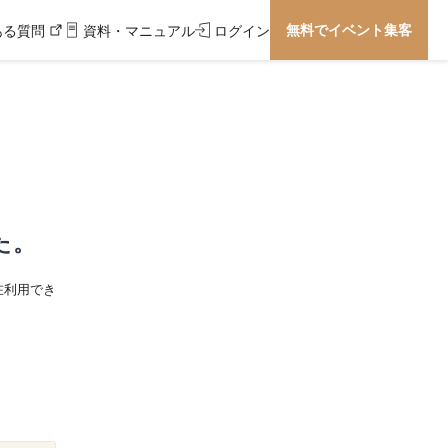
無料でイベント集客
ある質問
資料・マニュアル
ログイン
た。
在利用でき