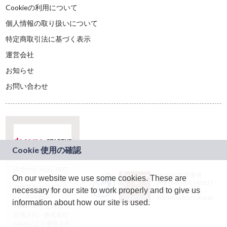
Cookieの利用について
個人情報の取り扱いについて
特定商取引法に基づく表示
運営会社
お知らせ
お問い合わせ
本サービスは、NTT
JASRAC許諾番号：
On our website we use some cookies. These are
ドコモグループの新
9024936001Y45037
規事業創出プログラ
necessary for our site to work properly and to give us
JASRAC許諾番号：
ム「docomo
9024936002Y45040
information about how our site is used.
STARTUP」を通じて
企画され、株式会社
teketにより運営され