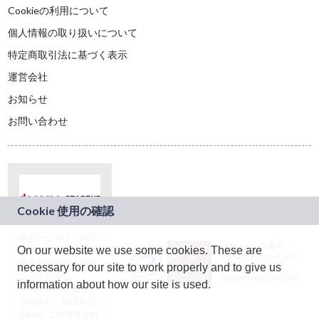
Cookieの利用について
個人情報の取り扱いについて
特定商取引法に基づく表示
運営会社
お知らせ
お問い合わせ
本サービスは、NTT
JASRAC許諾番号：
On our website we use some cookies. These are
ドコモグループの新
9024936001Y45037
規事業創出プログラ
necessary for our site to work properly and to give us
JASRAC許諾番号：
ム「docomo
9024936002Y45040
information about how our site is used.
STARTUP」を通じて
企画され、株式会社
teketにより運営され