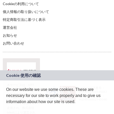
Cookieの利用について
個人情報の取り扱いについて
特定商取引法に基づく表示
運営会社
お知らせ
お問い合わせ
本サービスは、NTT
JASRAC許諾番号：
On our website we use some cookies. These are
ドコモグループの新
9024936001Y45037
規事業創出プログラ
necessary for our site to work properly and to give us
JASRAC許諾番号：
ム「docomo
9024936002Y45040
information about how our site is used.
STARTUP」を通じて
企画され、株式会社
teketにより運営され