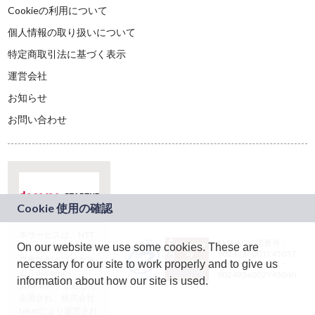
Cookieの利用について
個人情報の取り扱いについて
特定商取引法に基づく表示
運営会社
お知らせ
お問い合わせ
本サービスは、NTT
JASRAC許諾番号：
On our website we use some cookies. These are
ドコモグループの新
9024936001Y45037
規事業創出プログラ
necessary for our site to work properly and to give us
JASRAC許諾番号：
ム「docomo
9024936002Y45040
information about how our site is used.
STARTUP」を通じて
企画され、株式会社
teketにより運営され