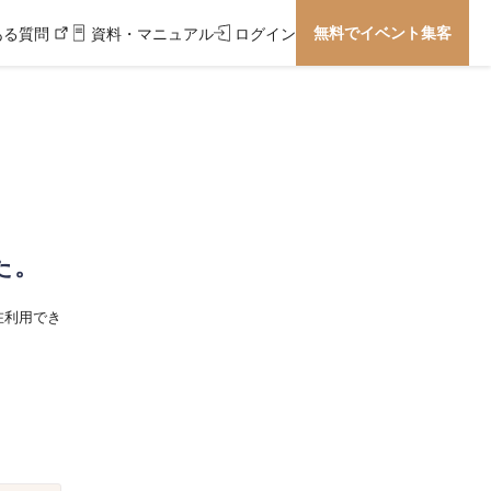
無料でイベント集客
ある質問
資料・マニュアル
ログイン
た。
在利用でき