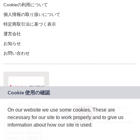
Cookieの利用について
個人情報の取り扱いについて
特定商取引法に基づく表示
運営会社
お知らせ
お問い合わせ
本サービスは、NTT
JASRAC許諾番号：
On our website we use some cookies. These are
ドコモグループの新
9024936001Y45037
規事業創出プログラ
necessary for our site to work properly and to give us
JASRAC許諾番号：
ム「docomo
9024936002Y45040
information about how our site is used.
STARTUP」を通じて
企画され、株式会社
teketにより運営され