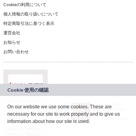
Cookieの利用について
個人情報の取り扱いについて
特定商取引法に基づく表示
運営会社
お知らせ
お問い合わせ
本サービスは、NTT
JASRAC許諾番号：
On our website we use some cookies. These are
ドコモグループの新
9024936001Y45037
規事業創出プログラ
necessary for our site to work properly and to give us
JASRAC許諾番号：
ム「docomo
9024936002Y45040
information about how our site is used.
STARTUP」を通じて
企画され、株式会社
teketにより運営され