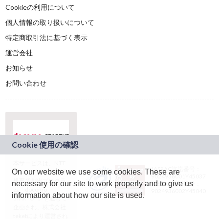
Cookieの利用について
個人情報の取り扱いについて
特定商取引法に基づく表示
運営会社
お知らせ
お問い合わせ
本サービスは、NTT
JASRAC許諾番号：
On our website we use some cookies. These are
ドコモグループの新
9024936001Y45037
規事業創出プログラ
necessary for our site to work properly and to give us
JASRAC許諾番号：
ム「docomo
9024936002Y45040
information about how our site is used.
STARTUP」を通じて
企画され、株式会社
teketにより運営され