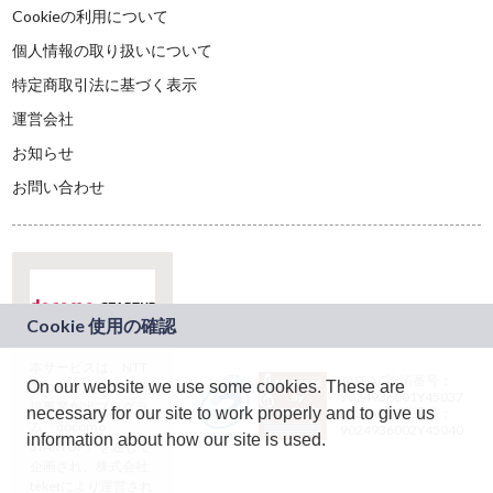
Cookieの利用について
個人情報の取り扱いについて
特定商取引法に基づく表示
運営会社
お知らせ
お問い合わせ
本サービスは、NTT
JASRAC許諾番号：
On our website we use some cookies. These are
ドコモグループの新
9024936001Y45037
規事業創出プログラ
necessary for our site to work properly and to give us
JASRAC許諾番号：
ム「docomo
9024936002Y45040
information about how our site is used.
STARTUP」を通じて
企画され、株式会社
teketにより運営され