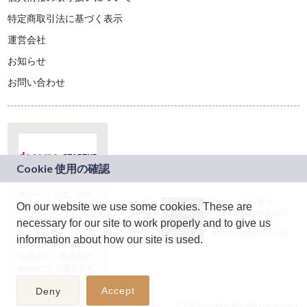
特定商取引法に基づく表示
運営会社
お知らせ
お問い合わせ
本サービスは、NTT
JASRAC許諾番号：
On our website we use some cookies. These are
ドコモグループの新
9024936001Y45037
規事業創出プログラ
necessary for our site to work properly and to give us
JASRAC許諾番号：
ム「docomo
9024936002Y45040
information about how our site is used.
STARTUP」を通じて
企画され、株式会社
teketにより運営され
ています。
Accept
Deny
(C) 2026 teket. all rights reserved.