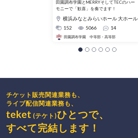
田園調布学園とMERRYそしてTECのハー
モニーで「歓喜」を奏でます！
横浜みなとみらいホール 大ホール
152
5066
14
田園調布学園 中等部・高等部
チケット販売関連業務も、
ライブ配信関連業務も、
teket
ひとつで、
(テケト)
すべて完結
します
！