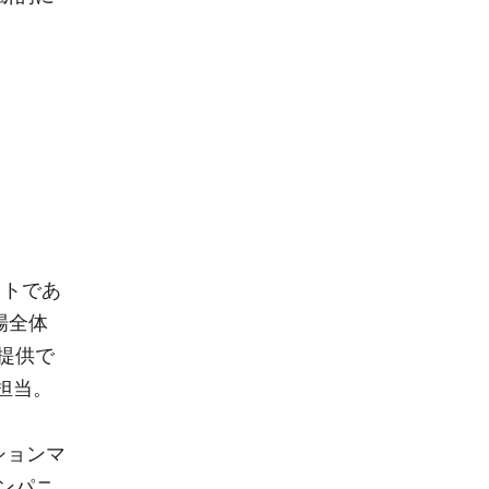
ストであ
会場全体
提供で
が担当。
ションマ
ンパニ