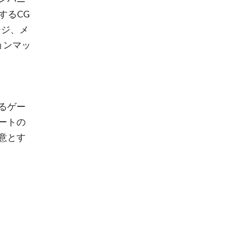
するCG
ージ、メ
ョンマッ
るゲー
ートの
意とす