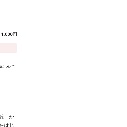
1,000
円
法について
殻」か
をはじ