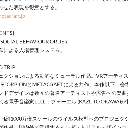
わせた表現を得意とする。
metacraft.jp
ENTS]
I SOCIAL BEHAVIOUR ORDER
御による入場管理システム。
O TRIP
ェクションによる動的なミューラル作品。VRアーティ
 SCORPIONとMETACRAFTによる共作。本作以下、
ンドデザインは数々の著名アーティストや広告への楽曲
る電子音楽家LLLL：フォーエル (KAZUTO OKAWA)
MYTH約1000万倍スケールのウイルス模型へのプロジェク
グ作品。国内外で活躍するインダストリアルデザインカ