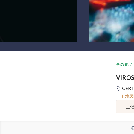
その他
VIRO
CERT
[ 地
主