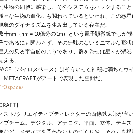
た生物の細胞に感染し、そのシステムをハックすること
様々な生物の進化にも関わっているといわれ、この惑星
現象のダイナミズムを生み出している存在だ。
数十nm（nm＝10億分の1m）という電子顕微鏡でしか
子であるにも関わらず、その無駄のないミニマルな形状
星人の乗る宇宙船のようであり、群を為せば星々が渦巻
見える。
OSPACE（バイロスペース）はそういった神秘に満ちたウ
、METACRAFTがアートで表現した空間だ。
vir0.space/
CRAFT]
ィスト/クリエイティブディレクターの西條鉄太郎が率
ィブチーム。デジタル、アナログ、平面、立体、テキス
像など、メディアを問わないものづくりや、それらを横