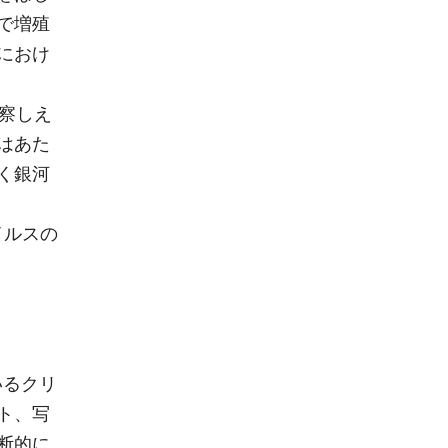
で増殖
におけ
観察しえ
はあた
く銀河
イルスの
いるクリ
ト、写
断的に