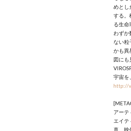
めとし
する。
る生命
わずか
ない粒
かも異
図にも
VIR
宇宙を
http://
[META
アーテ
エイテ
真、映