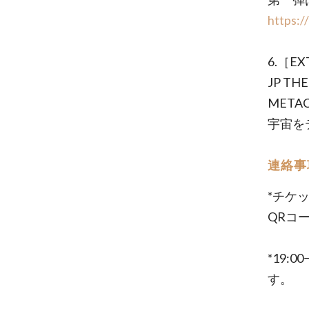
https:
6.［E
JP TH
META
宇宙を
連絡事
*チケ
QRコ
*19:
す。