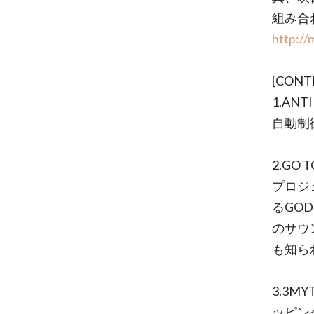
組み合
http://
[CONT
1.ANT
自動制
2.GO T
プロジ
るGOD
のサウ
も知られ
3.3
ッピン