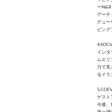
ーN&R
アーティ
デュー
ピング
4.SOCI
インタ
ムエリ
力で見
るイラ
5.COE
ゲスト
今後、
第一弾