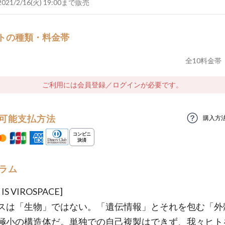
2021/2/16(火) 19:00まで販売
トの種類・料金帯
全
10
料金帯
ご利用には会員登録／ログインが必要です。
可能支払方法
購入方
ラム
IS VIROSPACE]
スは「生物」ではない。「遺伝情報」とそれを包む「外
極小の構造体だ。単独での自己複製はできず、我々ヒト