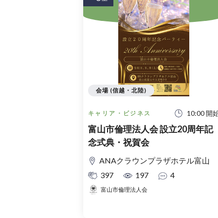
会場 (信越・北陸)
10:00 開
キャリア・ビジネス
富山市倫理法人会 設立20周年記
念式典・祝賀会
ANAクラウンプラザホテル富山
397
197
4
富山市倫理法人会