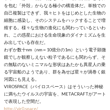
を包む「外殻」からなる極小の構造体だ。単独での
自己複製はできず、我々ヒトをはじめとした生物の
細胞に感染し、そのシステムをハックすることで増
殖する。様々な生物の進化にも関わっているといわ
れ、この惑星における生命現象のダイナミズムを生
み出している存在だ。
わずか数十nm（nm＝10億分の1m）という電子顕微
鏡でしか観察しえない粒子であるにも関わらず、そ
の無駄のないミニマルな形状はあたかも異星人の乗
る宇宙船のようであり、群を為せば星々が渦巻く銀
河図にも見える。
VIROSPACE（バイロスペース）はそういった神秘
に満ちたウイルスの宇宙を、METACRAFTがアート
で表現した空間だ。
http://vir0.space/