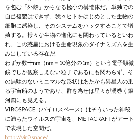
を包む「外殻」からなる極小の構造体だ。単独での
自己複製はできず、我々ヒトをはじめとした生物の
細胞に感染し、そのシステムをハックすることで増
殖する。様々な生物の進化にも関わっているといわ
れ、この惑星における生命現象のダイナミズムを生
み出している存在だ。
わずか数十nm（nm＝10億分の1m）という電子顕微
鏡でしか観察しえない粒子であるにも関わらず、そ
の無駄のないミニマルな形状はあたかも異星人の乗
る宇宙船のようであり、群を為せば星々が渦巻く銀
河図にも見える。
VIROSPACE（バイロスペース）はそういった神秘
に満ちたウイルスの宇宙を、METACRAFTがアート
で表現した空間だ。
http://vir0.space/