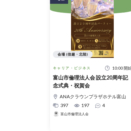
会場 (信越・北陸)
10:00 開
キャリア・ビジネス
富山市倫理法人会 設立20周年記
念式典・祝賀会
ANAクラウンプラザホテル富山
397
197
4
富山市倫理法人会