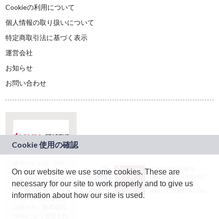
Cookieの利用について
個人情報の取り扱いについて
特定商取引法に基づく表示
運営会社
お知らせ
お問い合わせ
本サービスは、NTT
JASRAC許諾番号：
On our website we use some cookies. These are
ドコモグループの新
9024936001Y45037
規事業創出プログラ
necessary for our site to work properly and to give us
JASRAC許諾番号：
ム「docomo
9024936002Y45040
information about how our site is used.
STARTUP」を通じて
企画され、株式会社
teketにより運営され