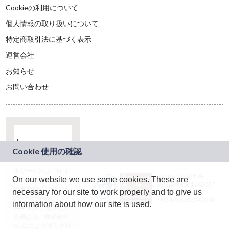
Cookieの利用について
個人情報の取り扱いについて
特定商取引法に基づく表示
運営会社
お知らせ
お問い合わせ
本サービスは、NTT
JASRAC許諾番号：
On our website we use some cookies. These are
ドコモグループの新
9024936001Y45037
規事業創出プログラ
necessary for our site to work properly and to give us
JASRAC許諾番号：
ム「docomo
9024936002Y45040
information about how our site is used.
STARTUP」を通じて
企画され、株式会社
teketにより運営され