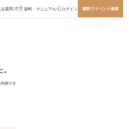
無料でイベント集客
ある質問
資料・マニュアル
ログイン
た。
在利用でき