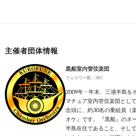
主催者団体情報
黒船室内管弦楽団
フォロワー数：385
2009年・年末、三浦半島
マチュア室内管弦楽団として
念頭に、約30名の乗組員（
オケ』です。 『黒船』のネ
半島在住であること、そして