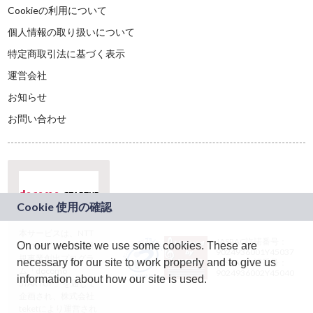
Cookieの利用について
個人情報の取り扱いについて
特定商取引法に基づく表示
運営会社
お知らせ
お問い合わせ
本サービスは、NTT
JASRAC許諾番号：
On our website we use some cookies. These are
ドコモグループの新
9024936001Y45037
規事業創出プログラ
necessary for our site to work properly and to give us
JASRAC許諾番号：
ム「docomo
9024936002Y45040
information about how our site is used.
STARTUP」を通じて
企画され、株式会社
teketにより運営され