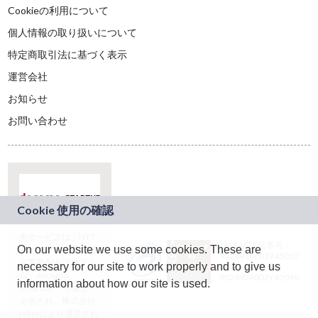
Cookieの利用について
個人情報の取り扱いについて
特定商取引法に基づく表示
運営会社
お知らせ
お問い合わせ
本サービスは、NTT
JASRAC許諾番号：
On our website we use some cookies. These are
ドコモグループの新
9024936001Y45037
規事業創出プログラ
necessary for our site to work properly and to give us
JASRAC許諾番号：
ム「docomo
9024936002Y45040
information about how our site is used.
STARTUP」を通じて
企画され、株式会社
teketにより運営され