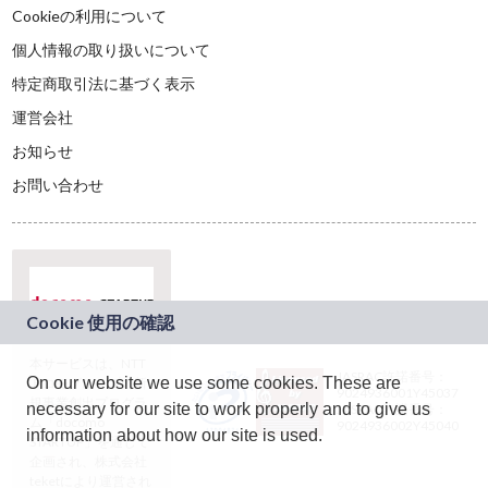
Cookieの利用について
個人情報の取り扱いについて
特定商取引法に基づく表示
運営会社
お知らせ
お問い合わせ
本サービスは、NTT
JASRAC許諾番号：
On our website we use some cookies. These are
ドコモグループの新
9024936001Y45037
規事業創出プログラ
necessary for our site to work properly and to give us
JASRAC許諾番号：
ム「docomo
9024936002Y45040
information about how our site is used.
STARTUP」を通じて
企画され、株式会社
teketにより運営され