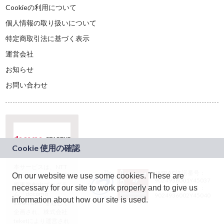
Cookieの利用について
個人情報の取り扱いについて
特定商取引法に基づく表示
運営会社
お知らせ
お問い合わせ
本サービスは、NTT
JASRAC許諾番号：
On our website we use some cookies. These are
ドコモグループの新
9024936001Y45037
規事業創出プログラ
necessary for our site to work properly and to give us
JASRAC許諾番号：
ム「docomo
9024936002Y45040
information about how our site is used.
STARTUP」を通じて
企画され、株式会社
teketにより運営され