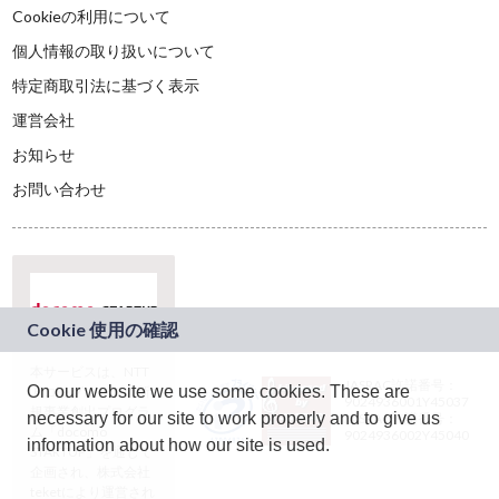
Cookieの利用について
個人情報の取り扱いについて
特定商取引法に基づく表示
運営会社
お知らせ
お問い合わせ
本サービスは、NTT
JASRAC許諾番号：
On our website we use some cookies. These are
ドコモグループの新
9024936001Y45037
規事業創出プログラ
necessary for our site to work properly and to give us
JASRAC許諾番号：
ム「docomo
9024936002Y45040
information about how our site is used.
STARTUP」を通じて
企画され、株式会社
teketにより運営され