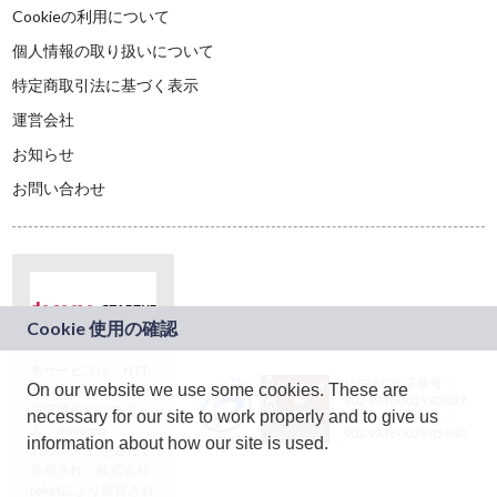
Cookieの利用について
個人情報の取り扱いについて
特定商取引法に基づく表示
運営会社
お知らせ
お問い合わせ
本サービスは、NTT
JASRAC許諾番号：
On our website we use some cookies. These are
ドコモグループの新
9024936001Y45037
規事業創出プログラ
necessary for our site to work properly and to give us
JASRAC許諾番号：
ム「docomo
9024936002Y45040
information about how our site is used.
STARTUP」を通じて
企画され、株式会社
teketにより運営され