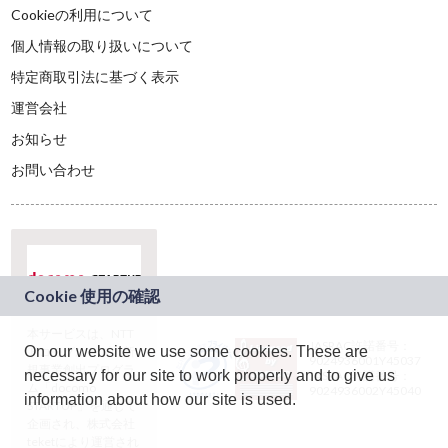
Cookieの利用について
個人情報の取り扱いについて
特定商取引法に基づく表示
運営会社
お知らせ
お問い合わせ
本サービスは、NTT
JASRAC許諾番号：
On our website we use some cookies. These are
ドコモグループの新
9024936001Y45037
規事業創出プログラ
necessary for our site to work properly and to give us
JASRAC許諾番号：
ム「docomo
9024936002Y45040
information about how our site is used.
STARTUP」を通じて
企画され、株式会社
teketにより運営され