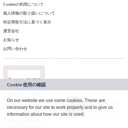
Cookieの利用について
個人情報の取り扱いについて
特定商取引法に基づく表示
運営会社
お知らせ
お問い合わせ
本サービスは、NTT
JASRAC許諾番号：
On our website we use some cookies. These are
ドコモグループの新
9024936001Y45037
規事業創出プログラ
necessary for our site to work properly and to give us
JASRAC許諾番号：
ム「docomo
9024936002Y45040
information about how our site is used.
STARTUP」を通じて
企画され、株式会社
teketにより運営され