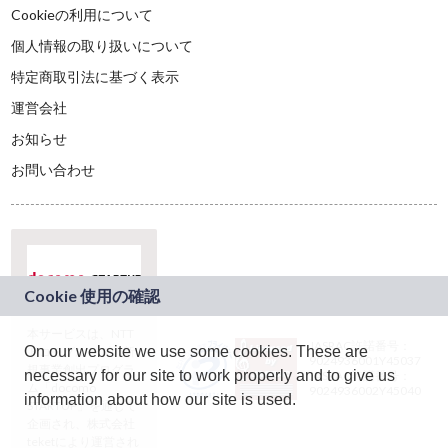
Cookieの利用について
個人情報の取り扱いについて
特定商取引法に基づく表示
運営会社
お知らせ
お問い合わせ
本サービスは、NTT
JASRAC許諾番号：
On our website we use some cookies. These are
ドコモグループの新
9024936001Y45037
規事業創出プログラ
necessary for our site to work properly and to give us
JASRAC許諾番号：
ム「docomo
9024936002Y45040
information about how our site is used.
STARTUP」を通じて
企画され、株式会社
teketにより運営され