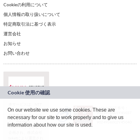
Cookieの利用について
個人情報の取り扱いについて
特定商取引法に基づく表示
運営会社
お知らせ
お問い合わせ
本サービスは、NTT
JASRAC許諾番号：
On our website we use some cookies. These are
ドコモグループの新
9024936001Y45037
規事業創出プログラ
necessary for our site to work properly and to give us
JASRAC許諾番号：
ム「docomo
9024936002Y45040
information about how our site is used.
STARTUP」を通じて
企画され、株式会社
teketにより運営され