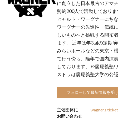
に創立した日本最古のアマ
勢約200人で活動しており
ヒャルト・ワーグナーにち
ワーグナーの先進性・伝統
しいものへと挑戦する開拓
ます。 近年は年3回の定期
みらいホールなどの東京・
て行う傍ら、隔年で国内演
しております。 ※慶應義塾
ストラは慶應義塾大学の公
フォローして最新情報を受
主催団体に
wagner.s.tick
お問い合わせ