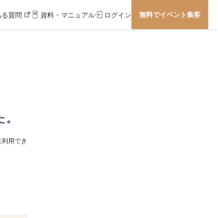
無料でイベント集客
ある質問
資料・マニュアル
ログイン
た。
在利用でき