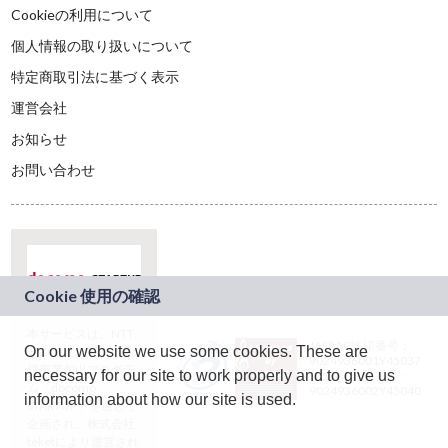
Cookieの利用について
個人情報の取り扱いについて
特定商取引法に基づく表示
運営会社
お知らせ
お問い合わせ
本サービスは、NTT
JASRAC許諾番号：
On our website we use some cookies. These are
ドコモグループの新
9024936001Y45037
規事業創出プログラ
necessary for our site to work properly and to give us
JASRAC許諾番号：
ム「docomo
9024936002Y45040
information about how our site is used.
STARTUP」を通じて
企画され、株式会社
teketにより運営され