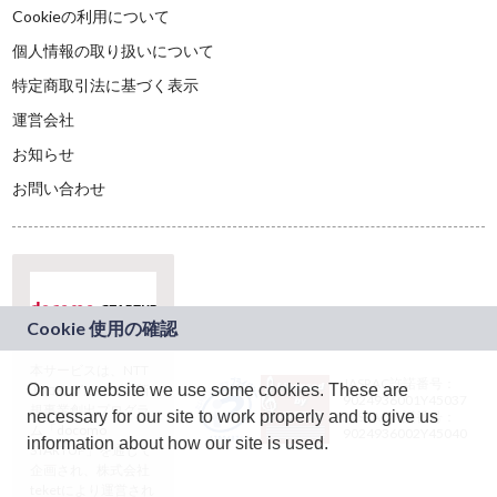
Cookieの利用について
個人情報の取り扱いについて
特定商取引法に基づく表示
運営会社
お知らせ
お問い合わせ
本サービスは、NTT
JASRAC許諾番号：
On our website we use some cookies. These are
ドコモグループの新
9024936001Y45037
規事業創出プログラ
necessary for our site to work properly and to give us
JASRAC許諾番号：
ム「docomo
9024936002Y45040
information about how our site is used.
STARTUP」を通じて
企画され、株式会社
teketにより運営され