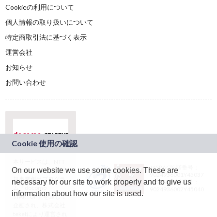
Cookieの利用について
個人情報の取り扱いについて
特定商取引法に基づく表示
運営会社
お知らせ
お問い合わせ
本サービスは、NTT
JASRAC許諾番号：
On our website we use some cookies. These are
ドコモグループの新
9024936001Y45037
規事業創出プログラ
necessary for our site to work properly and to give us
JASRAC許諾番号：
ム「docomo
9024936002Y45040
information about how our site is used.
STARTUP」を通じて
企画され、株式会社
teketにより運営され