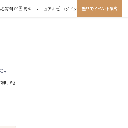
無料でイベント集客
ある質問
資料・マニュアル
ログイン
た。
在利用でき