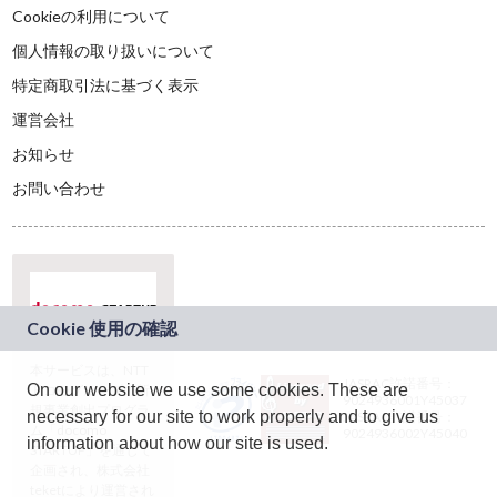
Cookieの利用について
個人情報の取り扱いについて
特定商取引法に基づく表示
運営会社
お知らせ
お問い合わせ
本サービスは、NTT
JASRAC許諾番号：
On our website we use some cookies. These are
ドコモグループの新
9024936001Y45037
規事業創出プログラ
necessary for our site to work properly and to give us
JASRAC許諾番号：
ム「docomo
9024936002Y45040
information about how our site is used.
STARTUP」を通じて
企画され、株式会社
teketにより運営され