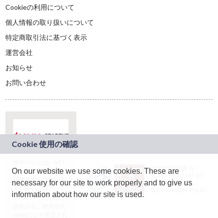
Cookieの利用について
個人情報の取り扱いについて
特定商取引法に基づく表示
運営会社
お知らせ
お問い合わせ
本サービスは、NTT
JASRAC許諾番号：
On our website we use some cookies. These are
ドコモグループの新
9024936001Y45037
規事業創出プログラ
necessary for our site to work properly and to give us
JASRAC許諾番号：
ム「docomo
9024936002Y45040
information about how our site is used.
STARTUP」を通じて
企画され、株式会社
teketにより運営され