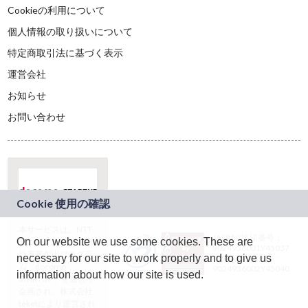
Cookieの利用について
個人情報の取り扱いについて
特定商取引法に基づく表示
運営会社
お知らせ
お問い合わせ
本サービスは、NTT
JASRAC許諾番号：
On our website we use some cookies. These are
ドコモグループの新
9024936001Y45037
規事業創出プログラ
necessary for our site to work properly and to give us
JASRAC許諾番号：
ム「docomo
9024936002Y45040
information about how our site is used.
STARTUP」を通じて
企画され、株式会社
teketにより運営され