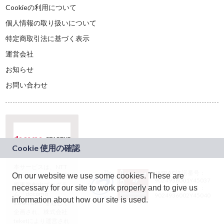
Cookieの利用について
個人情報の取り扱いについて
特定商取引法に基づく表示
運営会社
お知らせ
お問い合わせ
本サービスは、NTT
JASRAC許諾番号：
On our website we use some cookies. These are
ドコモグループの新
9024936001Y45037
規事業創出プログラ
necessary for our site to work properly and to give us
JASRAC許諾番号：
ム「docomo
9024936002Y45040
information about how our site is used.
STARTUP」を通じて
企画され、株式会社
teketにより運営され