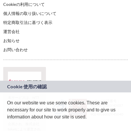
Cookieの利用について
個人情報の取り扱いについて
特定商取引法に基づく表示
運営会社
お知らせ
お問い合わせ
本サービスは、NTT
JASRAC許諾番号：
On our website we use some cookies. These are
ドコモグループの新
9024936001Y45037
規事業創出プログラ
necessary for our site to work properly and to give us
JASRAC許諾番号：
ム「docomo
9024936002Y45040
information about how our site is used.
STARTUP」を通じて
企画され、株式会社
teketにより運営され