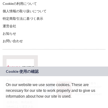
Cookieの利用について
個人情報の取り扱いについて
特定商取引法に基づく表示
運営会社
お知らせ
お問い合わせ
本サービスは、NTT
JASRAC許諾番号：
On our website we use some cookies. These are
ドコモグループの新
9024936001Y45037
規事業創出プログラ
necessary for our site to work properly and to give us
JASRAC許諾番号：
ム「docomo
9024936002Y45040
information about how our site is used.
STARTUP」を通じて
企画され、株式会社
teketにより運営され