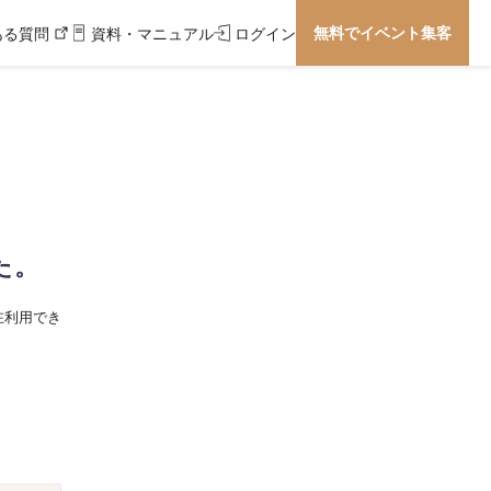
無料でイベント集客
ある質問
資料・マニュアル
ログイン
た。
在利用でき