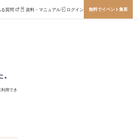
無料でイベント集客
ある質問
資料・マニュアル
ログイン
た。
在利用でき