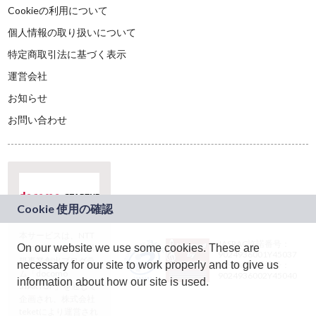
Cookieの利用について
個人情報の取り扱いについて
特定商取引法に基づく表示
運営会社
お知らせ
お問い合わせ
本サービスは、NTT
JASRAC許諾番号：
On our website we use some cookies. These are
ドコモグループの新
9024936001Y45037
規事業創出プログラ
necessary for our site to work properly and to give us
JASRAC許諾番号：
ム「docomo
9024936002Y45040
information about how our site is used.
STARTUP」を通じて
企画され、株式会社
teketにより運営され