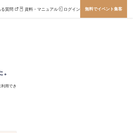
無料でイベント集客
ある質問
資料・マニュアル
ログイン
た。
在利用でき