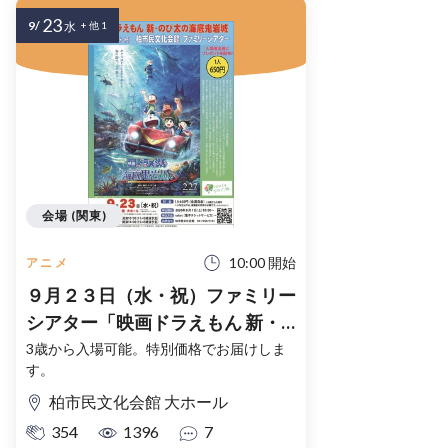
23
9/
水
+ 他 1
会場 (関東)
10:00 開始
アニメ
９月２３日（水・祝）ファミリー
シアター「映画ドラえもん 新・
のび太の海底鬼岩城」
3歳から入場可能。特別価格でお届けしま
す。
柏市民文化会館 大ホール
354
1396
7